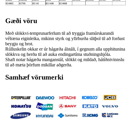
Gæði vöru
Með slökkvi-temprunarferlum til að tryggja framúrskarandi
vélræna eiginleika, mikinn styrk og yfirburða slitþol til að forðast
beygju og brot.
Rúlluskelin okkar er úr hágæða álstáli, í gegnum alla upphitunina
slökkva og herða til að auka endingartíma stuðningshjóla.
Shaft notar hágæða manganstál, slökkt og mildað, hátíðnivinnslu
til að mæta þörfum mikillar aðgerða.
Samhæf vörumerki