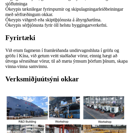
sjóflutninga
Ókeypis tæknilegar fyrirspurnir og skipulagningarleiðbeiningar
með sérfræðingum okkar.
Ókeypis viðgerð eða skiptiþjónusta á ábyrgðartíma.
Ókeypis sérþjónusta fyrir öll helstu byggingarverkefni.
Fyrirtæki
Við erum fagmenn í framleiðanda undirvagnshluta í gröfu og
gröfu í Kína, við getum veitt staðlaðar vörur, einnig hægt að
útvega sérsniðnar vörur, til að mæta ýmsum þörfum þínum, skapa
vinna-vinna samvinnu.
Verksmiðjuútsýni okkar