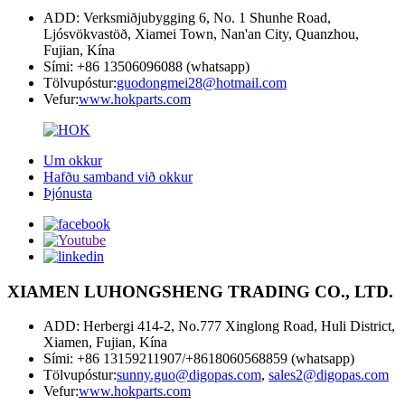
ADD: Verksmiðjubygging 6, No. 1 Shunhe Road,
Ljósvökvastöð, Xiamei Town, Nan'an City, Quanzhou,
Fujian, Kína
Sími: +86 13506096088 (whatsapp)
Tölvupóstur:
guodongmei28@hotmail.com
Vefur:
www.hokparts.com
Um okkur
Hafðu samband við okkur
Þjónusta
XIAMEN LUHONGSHENG TRADING CO., LTD.
ADD: Herbergi 414-2, No.777 Xinglong Road, Huli District,
Xiamen, Fujian, Kína
Sími: +86 13159211907/+8618060568859 (whatsapp)
Tölvupóstur:
sunny.guo@digopas.com
,
sales2@digopas.com
Vefur:
www.hokparts.com