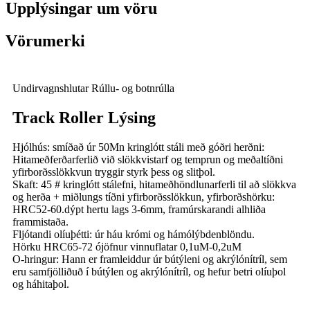
Upplýsingar um vöru
Vörumerki
Undirvagnshlutar Rúllu- og botnrúlla
Track Roller Lýsing
Hjólhús: smíðað úr 50Mn kringlótt stáli með góðri herðni:
Hitameðferðarferlið við slökkvistarf og temprun og meðaltíðni
yfirborðsslökkvun tryggir styrk þess og slitþol.
Skaft: 45 # kringlótt stálefni, hitameðhöndlunarferli til að slökkva
og herða + miðlungs tíðni yfirborðsslökkun, yfirborðshörku:
HRC52-60.dýpt hertu lags 3-6mm, framúrskarandi alhliða
frammistaða.
Fljótandi olíuþétti: úr háu krómi og hámólýbdenblöndu.
Hörku HRC65-72 ójöfnur vinnuflatar 0,1uM-0,2uM
O-hringur: Hann er framleiddur úr bútýleni og akrýlónítríl, sem
eru samfjölliðuð í bútýlen og akrýlónítríl, og hefur betri olíuþol
og háhitaþol.