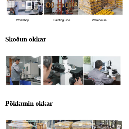
Skoðun okkar
Pökkunin okkar