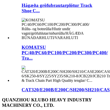
Hágæða gröfubrautarplötur Track
Shoe C...
KOMATSU
PC/40/PC60/PC100/PC200/PC300/PC400/
Tra...
CAT320/E200B/E200C/SH200/SH210/CASE
QUANZHOU KLUBO HEAVY INDUSTRY
MACHINERY CO., LTD.