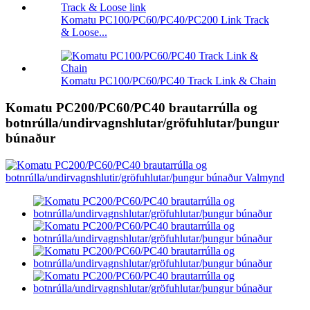
Komatu PC100/PC60/PC40/PC200 Link Track
& Loose...
Komatu PC100/PC60/PC40 Track Link & Chain
Komatu PC200/PC60/PC40 brautarrúlla og
botnrúlla/undirvagnshlutar/gröfuhlutar/þungur
búnaður