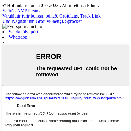
© Höfundarréttur - 2010-2023 : Allur réttur áskilinn.
Veftré
-
AMP farsíma
Varahlutir fyrir þungan búnað
,
Gröfulaus
,
Track Link
,
Undirvagnshlutir
,
Gröfuviðhengi
,
Sprocket
,
Senda tölvupóst
Whatsapp
x