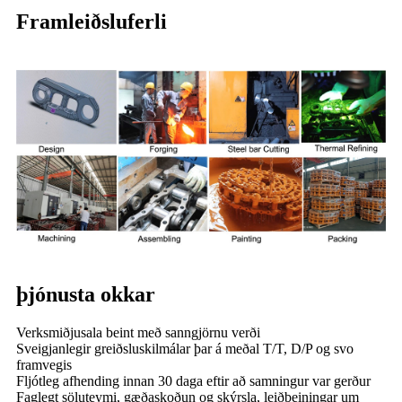
Framleiðsluferli
þjónusta okkar
Verksmiðjusala beint með sanngjörnu verði
Sveigjanlegir greiðsluskilmálar þar á meðal T/T, D/P og svo
framvegis
Fljótleg afhending innan 30 daga eftir að samningur var gerður
Faglegt söluteymi, gæðaskoðun og skýrsla, leiðbeiningar um