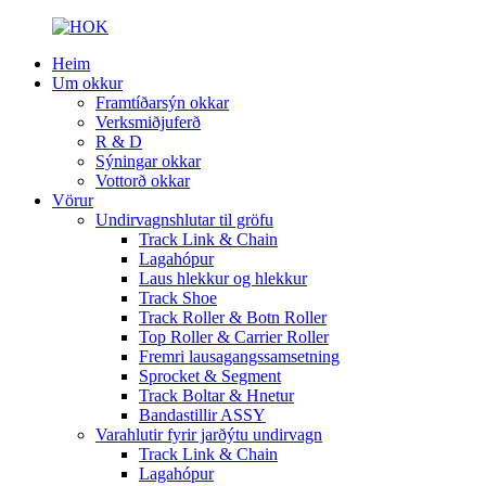
Heim
Um okkur
Framtíðarsýn okkar
Verksmiðjuferð
R & D
Sýningar okkar
Vottorð okkar
Vörur
Undirvagnshlutar til gröfu
Track Link & Chain
Lagahópur
Laus hlekkur og hlekkur
Track Shoe
Track Roller & Botn Roller
Top Roller & Carrier Roller
Fremri lausagangssamsetning
Sprocket & Segment
Track Boltar & Hnetur
Bandastillir ASSY
Varahlutir fyrir jarðýtu undirvagn
Track Link & Chain
Lagahópur