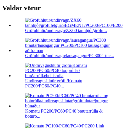
Valdar vörur
Gröfuhlutir/undirvagn/ZX60 tannhjól/gröfu...
Gröfuhlutir/undirvagn/lausagangur/PC300 Trac...
Undirvagnshlutir gröfu/Komatu
PC200/PC60/PC40...
Komatu PC200/PC60/PC40 brautarrúlla &
botnro...