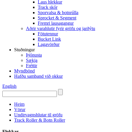
Laus hlekkur
Track skór
Sporvalsa & botnrúlla
Sprocket & Segment
Fremri lausagangur
Aðrir varahlutir fyrir gröfu og jarðýtu
Fötutennur
Bucket Link
Lagavörður
Stuðningur
Þjónusta
Sækja
Fréttir
Myndbönd
Hafðu samband við okkur
English
Heim
Vörur
Undirvagnshlutar til gröfu
Track Roller & Botn Roller
Flokkar