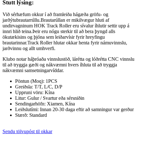
Stutt lýsing:
Við sérhæfum okkur í að framleiða hágæða gröfu- og
jarðýtubrautarrúllu.Brautarúllan er mikilvægur hluti af
undirvagninum HOK Track Roller eru sívalur íhlutir settir upp á
innri hlið teina.Þeir eru nógu sterkir til að bera þyngd alls
ökutækisins og þjóna sem leiðarvísir fyrir hreyfingu
brautarinnar.Track Roller hlutar okkar henta fyrir námuvinnslu,
jarðvinnu og allt umhverfi.
Klubo notar háþróaða vinnslustöð, lárétta og lóðrétta CNC vinnslu
til að tryggja gæði og nákvæmni hvers íhluta til að tryggja
nákvæmni samsetningarvíddar.
Pöntun (Moq): 1PCS
Greiðsla: T/T, L/C, D/P
Uppruni vöru: Kína
Litur: Gulur / Svartur eða sérsniðin
Sendingarhöfn: Xiamen, Kína
Leiðslutími: Innan 20-30 daga eftir að samningur var gerður
Stærð: Standard
Sendu tölvupóst til okkar