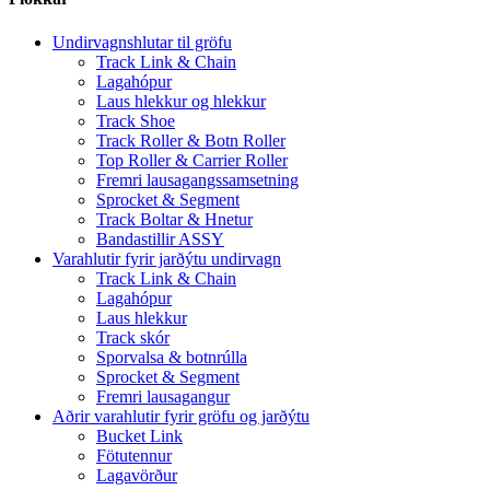
Undirvagnshlutar til gröfu
Track Link & Chain
Lagahópur
Laus hlekkur og hlekkur
Track Shoe
Track Roller & Botn Roller
Top Roller & Carrier Roller
Fremri lausagangssamsetning
Sprocket & Segment
Track Boltar & Hnetur
Bandastillir ASSY
Varahlutir fyrir jarðýtu undirvagn
Track Link & Chain
Lagahópur
Laus hlekkur
Track skór
Sporvalsa & botnrúlla
Sprocket & Segment
Fremri lausagangur
Aðrir varahlutir fyrir gröfu og jarðýtu
Bucket Link
Fötutennur
Lagavörður