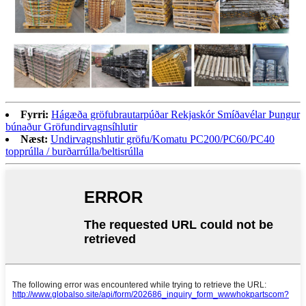
Fyrri:
Hágæða gröfubrautarpúðar Rekjaskór Smíðavélar Þungur
búnaður Gröfundirvagnsíhlutir
Næst:
Undirvagnshlutir gröfu/Komatu PC200/PC60/PC40
topprúlla / burðarrúlla/beltisrúlla