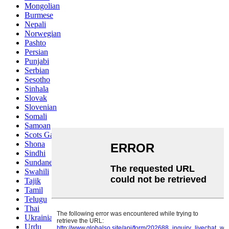
Mongolian
Burmese
Nepali
Norwegian
Pashto
Persian
Punjabi
Serbian
Sesotho
Sinhala
Slovak
Slovenian
Somali
Samoan
Scots Gaelic
Shona
Sindhi
Sundanese
Swahili
Tajik
Tamil
Telugu
Thai
Ukrainian
Urdu