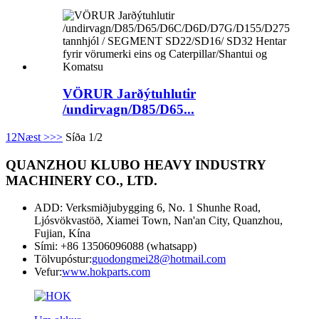
VÖRUR Jarðýtuhlutir
/undirvagn/D85/D65...
1
2
Næst >
>>
Síða 1/2
QUANZHOU KLUBO HEAVY INDUSTRY
MACHINERY CO., LTD.
ADD: Verksmiðjubygging 6, No. 1 Shunhe Road,
Ljósvökvastöð, Xiamei Town, Nan'an City, Quanzhou,
Fujian, Kína
Sími: +86 13506096088 (whatsapp)
Tölvupóstur:
guodongmei28@hotmail.com
Vefur:
www.hokparts.com