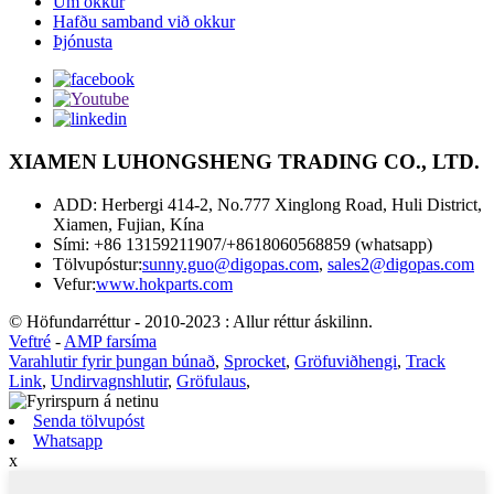
Um okkur
Hafðu samband við okkur
Þjónusta
XIAMEN LUHONGSHENG TRADING CO., LTD.
ADD: Herbergi 414-2, No.777 Xinglong Road, Huli District,
Xiamen, Fujian, Kína
Sími: +86 13159211907/+8618060568859 (whatsapp)
Tölvupóstur:
sunny.guo@digopas.com
,
sales2@digopas.com
Vefur:
www.hokparts.com
© Höfundarréttur - 2010-2023 : Allur réttur áskilinn.
Veftré
-
AMP farsíma
Varahlutir fyrir þungan búnað
,
Sprocket
,
Gröfuviðhengi
,
Track
Link
,
Undirvagnshlutir
,
Gröfulaus
,
Senda tölvupóst
Whatsapp
x