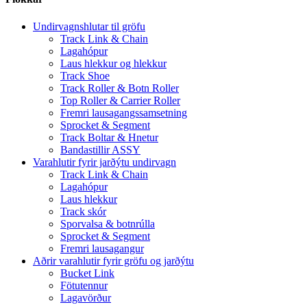
Undirvagnshlutar til gröfu
Track Link & Chain
Lagahópur
Laus hlekkur og hlekkur
Track Shoe
Track Roller & Botn Roller
Top Roller & Carrier Roller
Fremri lausagangssamsetning
Sprocket & Segment
Track Boltar & Hnetur
Bandastillir ASSY
Varahlutir fyrir jarðýtu undirvagn
Track Link & Chain
Lagahópur
Laus hlekkur
Track skór
Sporvalsa & botnrúlla
Sprocket & Segment
Fremri lausagangur
Aðrir varahlutir fyrir gröfu og jarðýtu
Bucket Link
Fötutennur
Lagavörður