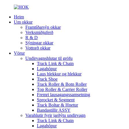
Heim
Um okkur
Framtíðarsýn okkar
Verksmiðjuferð
R & D
Sýningar okkar
Vottorð okkar
Vörur
Undirvagnshlutar til gröfu
Track Link & Chain
Lagahópur
Laus hlekkur og hlekkur
Track Shoe
Track Roller & Botn Roller
Top Roller & Carrier Roller
Fremri lausagangssamsetning
Sprocket & Segment
Track Boltar & Hnetur
Bandastillir ASSY
Varahlutir fyrir jarðýtu undirvagn
Track Link & Chain
Lagahópur