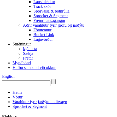
Laus hlekkur
Track skór
Sporvalsa & botnrúlla
Sprocket & Segment
Fremri lausagangur
Aðrir varahlutir fyrir gröfu og jarðýtu
Fötutennur
Bucket Link
Lagavörður
Stuðningur
Þjónusta
Sækja
Fréttir
Myndbönd
Hafðu samband við okkur
English
Heim
Vörur
Varahlutir fyrir jarðýtu undirvagn
Sprocket & Segment
Flokkar