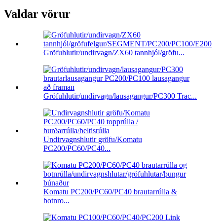
Valdar vörur
Gröfuhlutir/undirvagn/ZX60 tannhjól/gröfu...
Gröfuhlutir/undirvagn/lausagangur/PC300 Trac...
Undirvagnshlutir gröfu/Komatu
PC200/PC60/PC40...
Komatu PC200/PC60/PC40 brautarrúlla &
botnro...